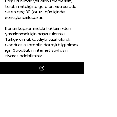
Başvurunuzda yer alan talepleriniz,
talebin niteliğine göre en kısa sürede
ve en geç 30 (otuz) gün içinde
sonuçlandırılacaktır.
Kanun kapsamındaki haklarınızdan
yararlanmak için başvurularınızı,
Türkçe olmak kaydıyla yazılı olarak
GoodEat’e iletebilir, detaylı bilgi almak
için GoodEat'in internet sayfasını
ziyaret edebilirsiniz.
Başvurularınızı;
adresinde bulunan “İlgili Kişi Başvuru
Formu” doldurduktan sonra ıslak
imzalı bir nüshasının bizzat elden
veya noter aracılığı ile “Büyükşehir
Mah. Atatürk Bulvarı Güzelkent Sitesi
B9 Blok No:47A İç Kapı No:17
Beylikdüzü/İstanbul” adresine
iletilmesi,
www.goodeat.com.tr
adresinde