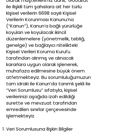
olarak müşterilerimiz dahil, GoodEat
ile ilişkili tüm şahıslara ait her türlü
kişisel verilerin 6698 sayılı Kişisel
Verilerin Korunması Kanunu’na
(“Kanun”), Kanun’a bağlı yürürlüğe
koyulan ve koyulacak ikincil
düzenlemelere (yönetmelik, tebliğ,
genelge) ve bağlayıcı nitelikteki
Kişisel Verileri Koruma Kurul’u
tarafından alınmış ve alınacak
kararlara uygun olarak işlenerek,
muhafaza edilmesine büyük önem
atfetmekteyiz. Bu sorumluluğumuzun
tam idraki ile Kanun’da tanımlı şekli ile
“Veri Sorumlusu” sıfatıyla, kişisel
verilerinizi aşağıda izah edildiği
surette ve mevzuat tarafından
emredilen sınırlar çerçevesinde
işlemekteyiz.
Veri Sorumlusuna İlişkin Bilgiler