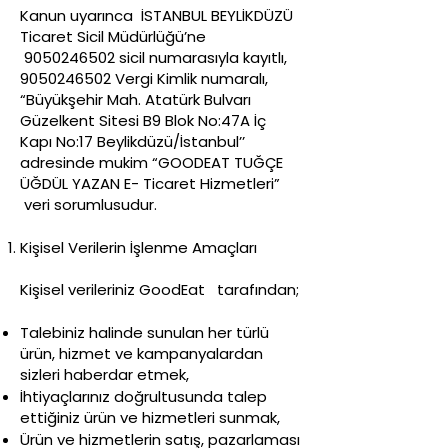
Kanun uyarınca İSTANBUL BEYLİKDÜZÜ
Ticaret Sicil Müdürlüğü’ne
9050246502
sicil numarasıyla kayıtlı,
9050246502
Vergi Kimlik numaralı,
“Büyükşehir Mah. Atatürk Bulvarı
Güzelkent Sitesi B9 Blok No:47A İç
Kapı No:17 Beylikdüzü/İstanbul’’
adresinde mukim “GOODEAT TUĞÇE
ÜĞDÜL YAZAN E- Ticaret Hizmetleri”
veri sorumlusudur.
Kişisel Verilerin İşlenme Amaçları
Kişisel verileriniz GoodEat tarafından;
Talebiniz halinde sunulan her türlü
ürün, hizmet ve kampanyalardan
sizleri haberdar etmek,
İhtiyaçlarınız doğrultusunda talep
ettiğiniz ürün ve hizmetleri sunmak,
Ürün ve hizmetlerin satış, pazarlaması